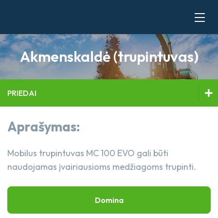
Akmenskaldė (trupintuvas)
ESKAVATORIAI
KRAUTUVAI
PRIEDAI
BULDOZERIAI IR VOLAI
Aprašymas:
Eskavatoriai
RANKINIAI ĮRANKIAI
PRIEDAI
Mobilus trupintuvas MC 100 EVO gali būti
Krautuvai
naudojamas įvairiausioms medžiagoms trupinti.
KELTUVAI
Buldozeriai ir volai
SAVIVARTIS
Domina
Rankiniai įrankiai