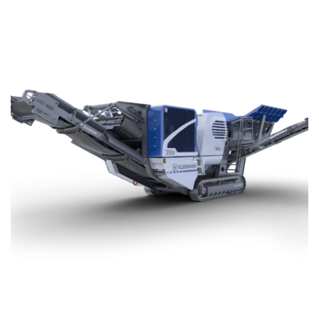
PROJEKTAI
Priedai
Keltuvai
Savivartis