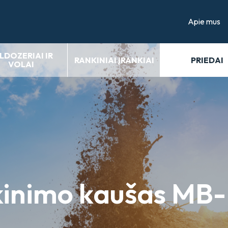
Apie mus
LDOZERIAI IR
RANKINIAI ĮRANKIAI
PRIEDAI
VOLAI
lkinimo kaušas MB