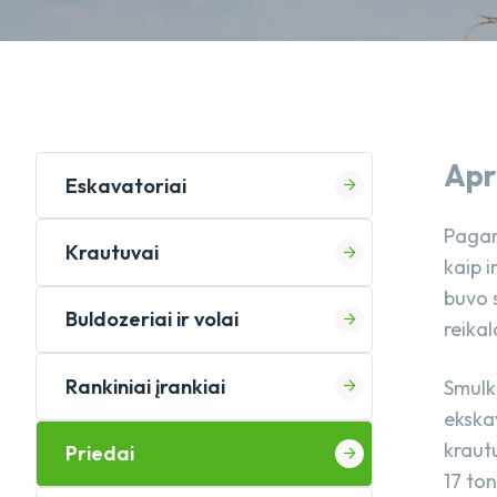
Apr
Eskavatoriai
Pagam
Krautuvai
kaip 
buvo s
Buldozeriai ir volai
reika
Rankiniai įrankiai
Smulk
ekska
kraut
Priedai
17 ton