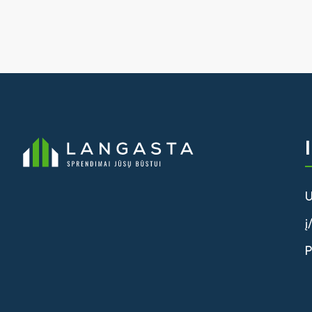
U
į
P