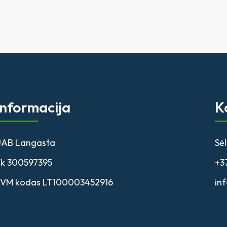
Informacija
K
AB Langasta
Sėl
/k 300597395
+3
VM kodas LT100003452916
in