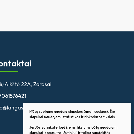
ontaktai
ių Aikštė 22A, Zarasai
7061576421
fo@langasta.lt
Mūsų svetainė naudoja slapukus (angl. cookies). Šie
slapukai naudojami statistikos ir rinkodaros tikslais.
Jei Jūs sutinkate, kad šiems tikslams būtų naudojami
slapukai, spauskite „Sutinku“ ir toliau naudokitės