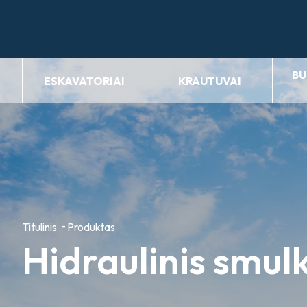
BU
ESKAVATORIAI
KRAUTUVAI
Titulinis
Produktas
Hidraulinis smu