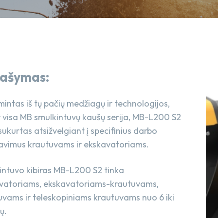
ašymas:
intas iš tų pačių medžiagų ir technologijos,
ir visa MB smulkintuvų kaušų serija, MB-L200 S2
ukurtas atsižvelgiant į specifinius darbo
lavimus krautuvams ir ekskavatoriams.
intuvo kibiras MB-L200 S2 tinka
vatoriams, ekskavatoriams-krautuvams,
uvams ir teleskopiniams krautuvams nuo 6 iki
ų.