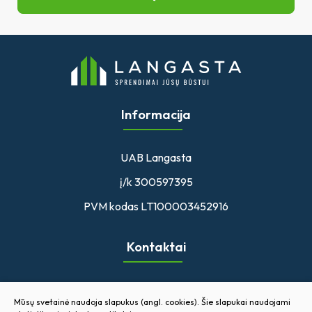
Informacija
UAB Langasta
į/k 300597395
PVM kodas LT100003452916
Kontaktai
Sėlių Aikštė 22A, Zarasai
Mūsų svetainė naudoja slapukus (angl. cookies). Šie slapukai naudojami