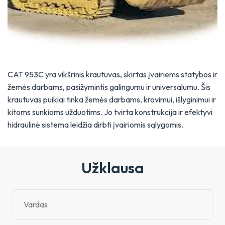
CAT 953C yra vikšrinis krautuvas, skirtas įvairiems statybos ir
žemės darbams, pasižymintis galingumu ir universalumu. Šis
krautuvas puikiai tinka žemės darbams, krovimui, išlyginimui ir
kitoms sunkioms užduotims. Jo tvirta konstrukcija ir efektyvi
hidraulinė sistema leidžia dirbti įvairiomis sąlygomis.
Užklausa