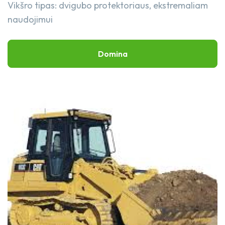
Vikšro tipas: dvigubo protektoriaus, ekstremaliam
Rankiniai įrankiai
naudojimui​
PROJEKTAI
Priedai
Domina
Keltuvai
Savivartis