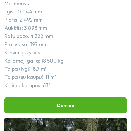
Matmenys
Rankiniai įrankiai
PROJEKTAI
Ilgis: 10 044 mm
Plotis: 2 492 mm
Priedai
Aukštis: 3 098 mm
Ratų bazė: 4 322 mm
Keltuvai
Prošvaisa: 397 mm​
Krovinių skyrius
Savivartis
Keliamoji galia: 18 500 kg
Talpa (lygi): 8,7 m³
Talpa (su kaupu): 11 m³
Kėlimo kampas: 63°​
Domina