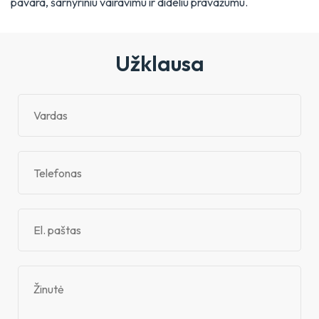
pavara, šarnyriniu vairavimu ir dideliu pravažumu.​
Užklausa