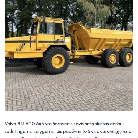
Volvo BM A20 6x6 yra šarnyrinis savivartis skirtas darbui
sudėtingomis sąlygomis. Jis pasižymi 6x6 visų varančiųjų ratų